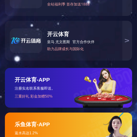
PA6+安博站·官方版网站登录入口
PA610抗静电
PA RTP 4481
PA612抗静电
PA66抗静电
PA66/6抗静电
PA66+PA6I/X抗静电
PAEK抗静电
PAI抗静电
PARA抗静电
PAS抗静电
PA HONEYWELL Capr
526
PBI抗静电
PBT抗静电
共有信息
17
条 共有
1
页 
PC抗静电
PC+PBT抗静电
PE抗静电
PPE抗静电
PP抗静电