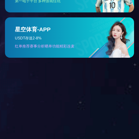
PEI抗静电
PEEK抗静电
PEBA抗静电
PEK抗静电
PEKEKK抗静电
PEKK抗静电
PFA抗静电
PI，TP抗静电
PI，TS抗静电
PPE+PS抗静电
PPE+PS+PA抗静电
PS(EPS)抗静电
PS(GPPS)抗静电
PS(HIPS)抗静电
PSU抗静电
PTFE+PPS抗静电
PTT抗静电
PUR抗静电