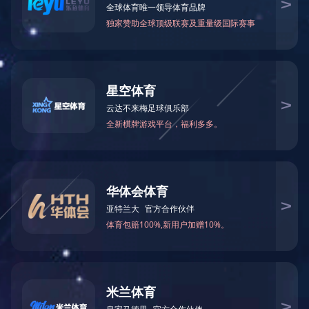
产品分类
PA抗静电
安博站·官方版网站登录入口
ABS+PA抗静电
ABS+PC抗静电
ABS+PVC抗静电
ASA+PC抗静电
ASA+PC抗静电
PA1010 RTP 299 M X
122533
COC抗静电
EAA抗静电
EEA抗静电
EMA抗静电
EPDM抗静电
ETFE抗静电
EVA抗静电
PA TP Electrablend TP
FEP抗静电
HTN-01045 A
HDPE抗静电