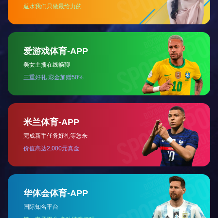
POM抗静电
PPA抗静电
PPS抗静电
PPSU抗静电
PTFE抗静电
TPU抗静电
UHMWPE抗静电
XLPE抗静电
TPE抗静电
TPEE抗静电
SEBS抗静电
SBS抗静电
PVDF抗静电
PMMA抗静电
PETG抗静电
PET抗静电
PES抗静电